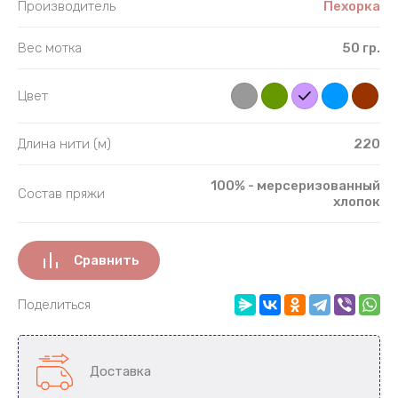
Производитель
Пехорка
Полипропи
Вес мотка
50 гр.
Полиэфир
Цвет
Полиэстер
Длина нити (м)
220
С люрексо
100% - мерсеризованный
С паетками
Состав пряжи
хлопок
Собачья ш
Сравнить
Фибра
Поделиться
Шёлк
Доставка