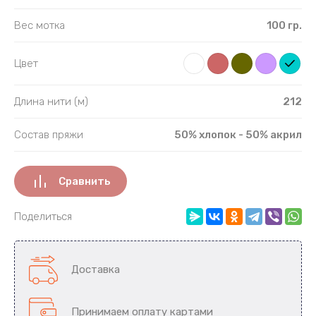
Полипропи
Вес мотка
100 гр.
Полиэфир
Цвет
Полиэстер
Длина нити (м)
212
С люрексо
Состав пряжи
50% хлопок - 50% акрил
С паетками
Сравнить
Собачья ш
Поделиться
Фибра
Шёлк
Доставка
Принимаем оплату картами