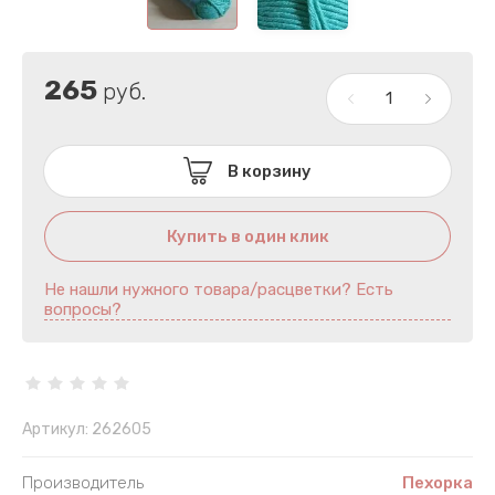
Шнур полиэфирный
Лавсан
Другое
Лайкра
265
руб.
Популярные категории
Лён
По составу
Люрекс
В корзину
Меринос
Купить в один клик
Микрополи
Не нашли нужного товара/расцветки? Есть
вопросы?
Микрофиб
Мохер
Полиакрил
Артикул:
262605
Полиамид
Производитель
Пехорка