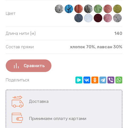
Полипропи
Цвет
Полиэфир
Длина нити (м)
140
Полиэстер
Состав пряжи
хлопок 70%, лавсан 30%
С люрексо
С паетками
Сравнить
Собачья ш
Поделиться
Фибра
Доставка
Шёлк
Принимаем оплату картами