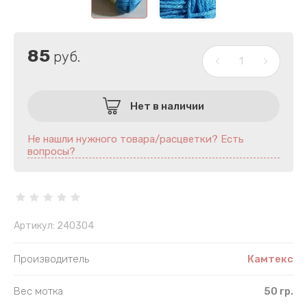
Шнур полиэфирный
Лавсан
Другое
Лайкра
85
руб.
Популярные категории
Лён
По составу
Люрекс
Нет в наличии
Меринос
Не нашли нужного товара/расцветки? Есть
вопросы?
Микрополи
Микрофиб
Артикул:
240304
Мохер
Производитель
Камтекс
Полиакрил
Вес мотка
50 гр.
Полиамид