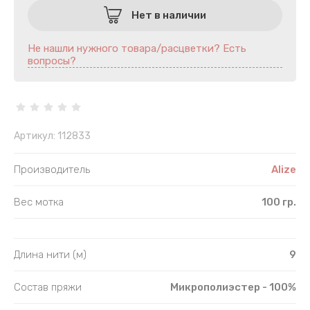
Шнур полиэфирный
Лавсан
Нет в наличии
Другое
Лайкра
Не нашли нужного товара/расцветки? Есть
вопросы?
Популярные категории
Лён
По составу
Люрекс
Меринос
Артикул:
112833
Микрополи
Производитель
Alize
Микрофиб
Вес мотка
100 гр.
Мохер
Длина нити (м)
9
Полиакрил
Состав пряжи
Микрополиэстер - 100%
Полиамид