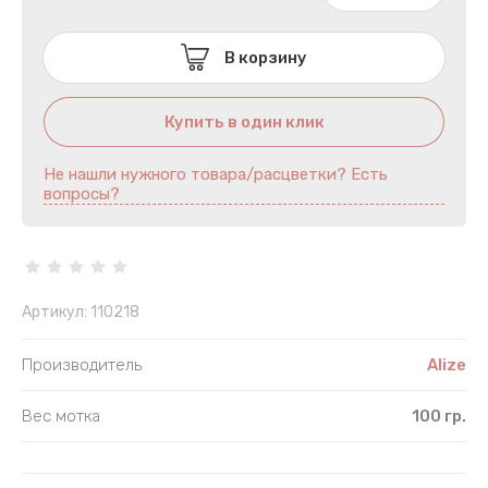
Шнур полиэфирный
Лавсан
В корзину
Другое
Лайкра
Популярные категории
Лён
Купить в один клик
По составу
Люрекс
Не нашли нужного товара/расцветки? Есть
вопросы?
Меринос
Микрополи
Артикул:
110218
Микрофиб
Производитель
Alize
Мохер
Вес мотка
100 гр.
Полиакрил
Полиамид