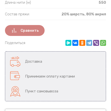
Длина нити (м)
550
Полипропи
Состав пряжи
20% шерсть, 80% акрил
Полиэфир
Сравнить
Полиэстер
С люрексо
Поделиться
С паетками
Доставка
Собачья ш
Принимаем оплату картами
Фибра
Шёлк
Пункт самовывоза